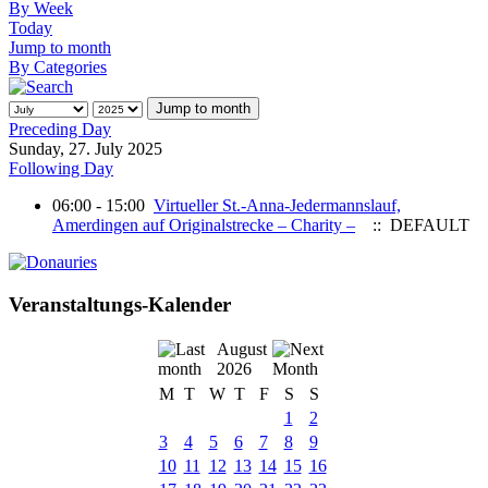
By Week
Today
Jump to month
By Categories
Jump to month
Preceding Day
Sunday, 27. July 2025
Following Day
06:00 - 15:00
Virtueller St.-Anna-Jedermannslauf,
Amerdingen auf Originalstrecke – Charity –
:: DEFAULT
Veranstaltungs-Kalender
August
2026
M
T
W
T
F
S
S
1
2
3
4
5
6
7
8
9
10
11
12
13
14
15
16