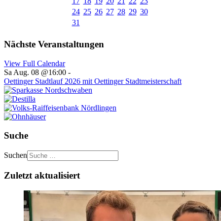
17
18
19
20
21
22
23
24
25
26
27
28
29
30
31
Nächste Veranstaltungen
View Full Calendar
Sa Aug. 08 @16:00
-
Oettinger Stadtlauf 2026 mit Oettinger Stadtmeisterschaft
Suche
Suchen
Zuletzt aktualisiert