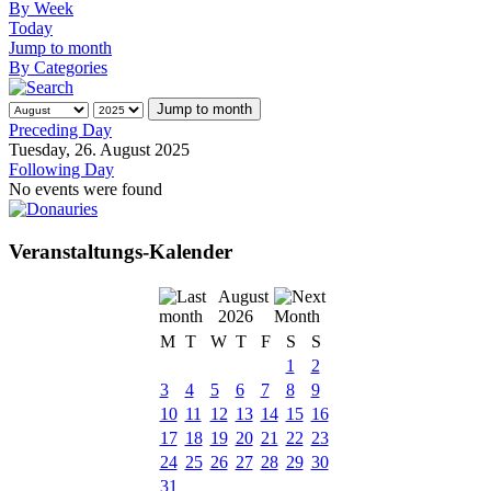
By Week
Today
Jump to month
By Categories
Jump to month
Preceding Day
Tuesday, 26. August 2025
Following Day
No events were found
Veranstaltungs-Kalender
August
2026
M
T
W
T
F
S
S
1
2
3
4
5
6
7
8
9
10
11
12
13
14
15
16
17
18
19
20
21
22
23
24
25
26
27
28
29
30
31