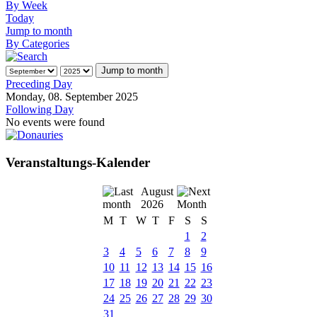
By Week
Today
Jump to month
By Categories
Jump to month
Preceding Day
Monday, 08. September 2025
Following Day
No events were found
Veranstaltungs-Kalender
August
2026
M
T
W
T
F
S
S
1
2
3
4
5
6
7
8
9
10
11
12
13
14
15
16
17
18
19
20
21
22
23
24
25
26
27
28
29
30
31