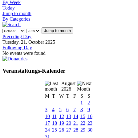
By Week
Today
Jump to month
By Categories
Jump to month
Preceding Day
Tuesday, 21. October 2025
Following Day
No events were found
Veranstaltungs-Kalender
August
2026
M
T
W
T
F
S
S
1
2
3
4
5
6
7
8
9
10
11
12
13
14
15
16
17
18
19
20
21
22
23
24
25
26
27
28
29
30
31