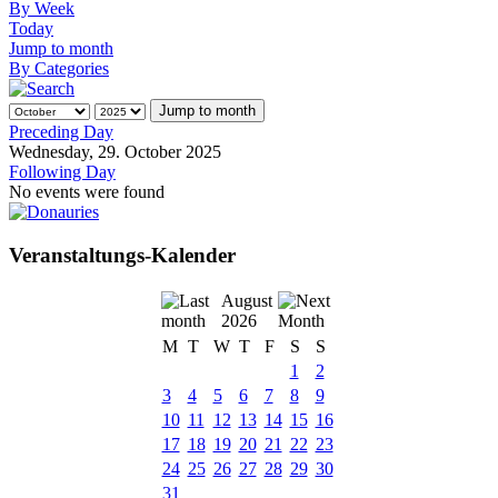
By Week
Today
Jump to month
By Categories
Jump to month
Preceding Day
Wednesday, 29. October 2025
Following Day
No events were found
Veranstaltungs-Kalender
August
2026
M
T
W
T
F
S
S
1
2
3
4
5
6
7
8
9
10
11
12
13
14
15
16
17
18
19
20
21
22
23
24
25
26
27
28
29
30
31