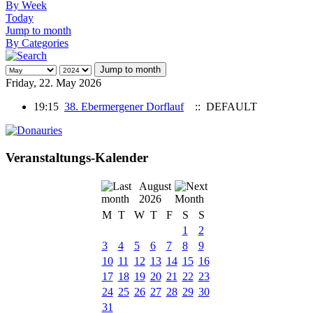
By Week
Today
Jump to month
By Categories
Jump to month
Friday, 22. May 2026
19:15
38. Ebermergener Dorflauf
:: DEFAULT
Veranstaltungs-Kalender
August
2026
M
T
W
T
F
S
S
1
2
3
4
5
6
7
8
9
10
11
12
13
14
15
16
17
18
19
20
21
22
23
24
25
26
27
28
29
30
31