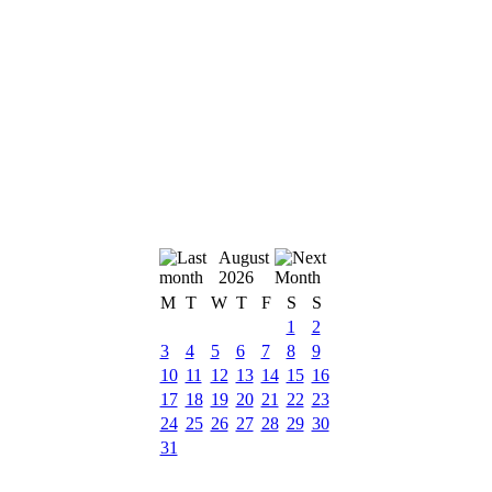
August
2026
M
T
W
T
F
S
S
1
2
3
4
5
6
7
8
9
10
11
12
13
14
15
16
17
18
19
20
21
22
23
24
25
26
27
28
29
30
31