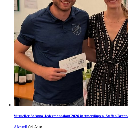
Virtueller St.Anna-Jedermannslauf 2026 in Amerdingen -Steffen Brenne
Aktuell
04.Aug.