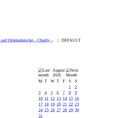
auf Originalstrecke – Charity –
:: DEFAULT
August
2026
M
T
W
T
F
S
S
1
2
3
4
5
6
7
8
9
10
11
12
13
14
15
16
17
18
19
20
21
22
23
24
25
26
27
28
29
30
31