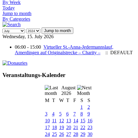
By Week
Today
Jump to month
By Categories
Jump to month
Wednesday, 15. July 2026
06:00 - 15:00
Virtueller St.-Anna-Jedermannslauf,
Amerdingen auf Originalstrecke – Charity –
:: DEFAULT
Veranstaltungs-Kalender
August
2026
M
T
W
T
F
S
S
1
2
3
4
5
6
7
8
9
10
11
12
13
14
15
16
17
18
19
20
21
22
23
24
25
26
27
28
29
30