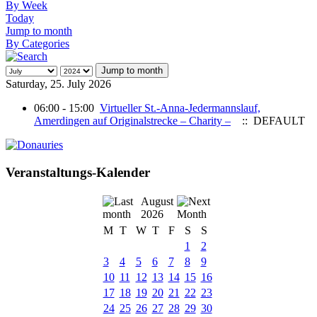
By Week
Today
Jump to month
By Categories
Jump to month
Saturday, 25. July 2026
06:00 - 15:00
Virtueller St.-Anna-Jedermannslauf,
Amerdingen auf Originalstrecke – Charity –
:: DEFAULT
Veranstaltungs-Kalender
August
2026
M
T
W
T
F
S
S
1
2
3
4
5
6
7
8
9
10
11
12
13
14
15
16
17
18
19
20
21
22
23
24
25
26
27
28
29
30