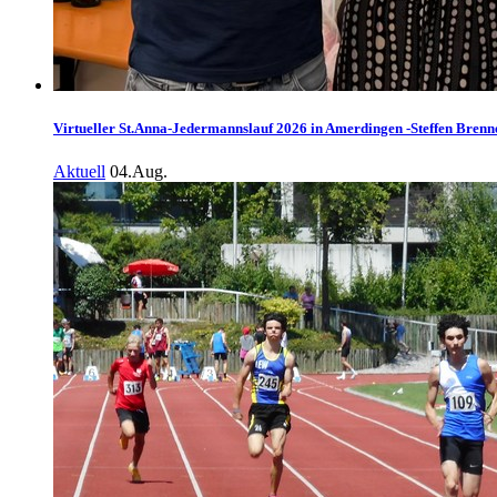
Virtueller St.Anna-Jedermannslauf 2026 in Amerdingen -Steffen Brenne
Aktuell
04.Aug.