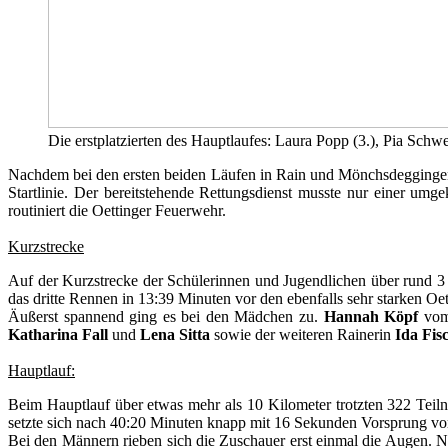
Die erstplatzierten des Hauptlaufes: Laura Popp (3.), Pia Schwe
Nachdem bei den ersten beiden Läufen in Rain und Mönchsdeggingen j
Startlinie. Der bereitstehende Rettungsdienst musste nur einer um
routiniert die Oettinger Feuerwehr.
Kurzstrecke
Auf der Kurzstrecke der Schülerinnen und Jugendlichen über rund 3
das dritte Rennen in 13:39 Minuten vor den ebenfalls sehr starken Oe
Äußerst spannend ging es bei den Mädchen zu.
Hannah Köpf
vom 
Katharina Fall
und
Lena Sitta
sowie der weiteren Rainerin
Ida Fis
Hauptlauf:
Beim Hauptlauf über etwas mehr als 10 Kilometer trotzten 322 Teiln
setzte sich nach 40:20 Minuten knapp mit 16 Sekunden Vorsprung v
Bei den Männern rieben sich die Zuschauer erst einmal die Augen. Ni