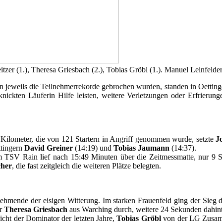
itzer (1.), Theresa Griesbach (2.), Tobias Gröbl (1.). Manuel Leinfelde
eweils die Teilnehmerrekorde gebrochen wurden, standen in Oettingen 
geknickten Läuferin Hilfe leisten, weitere Verletzungen oder Erfrier
 Kilometer, die von 121 Startern in Angriff genommen wurde, setzte
J
ttingern
David Greiner
(14:19) und
Tobias Jaumann
(14:37).
TSV Rain lief nach 15:49 Minuten über die Zeitmessmatte, nur 9 S
cher
, die fast zeitgleich die weiteren Plätze belegten.
ehmende der eisigen Witterung. Im starken Frauenfeld ging der Sieg 
or
Theresa Griesbach
aus Warching durch, weitere 24 Sekunden dahin
cht der Dominator der letzten Jahre,
Tobias Gröbl
von der LG Zusam,