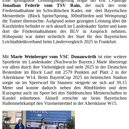
Eine sprunghafte Leistungssteigerung zeigte der erst 15-jährige
Jonathan Federle vom TSV Rain,
der nach der erste
Fördermaßnahme im Schwäbischen Kader, mit drei Bayerischen
Meistertiteln (Block Sprint/Sprung, 300mHürden und Weitsprung)
die Trainer überraschte. Aufgrund seiner gezeigten Leistung über die
Kurzhürden befindet er sich aktuell im Landeskader Sprint und kann
dort die Fördermaßnahmen des BLV in Anspruch nehmen.
Höhepunkt war dabei sicherlich der Start für den Bayerischen
Leichtathletikverband beim Ländervergleich 2025 in Frankfurt.
Mit
Marie Weinberger vom VSC Donauwörth
ist eine weitere
Sportlerin im Landeskader (Nachwuchs Bayern.) Marie überzeugt
vor allem durch ihre Vielseitigkeit und steht 2025 in der Deutschen
Bestenliste im Block Lauf mit 2579 Punkten auf Platz 2 in der
Altersklasse W14. Beim BayernCup 2025 im heimischen Stadion
sorgte sie im Speerwurf für Staunen: steigerte sie sich auf 39,15
Meter und konnte dadurch neben den 80mHürden und dem
Kurzsprint auch im Speer bei den Süddeutschen Meisterschaften in
Kandel teilnehmen. Aktuell erreichte sie beim Bayerischen
Hallenmehrkampf den Vizemeistertitel in der Altersklasse W15.