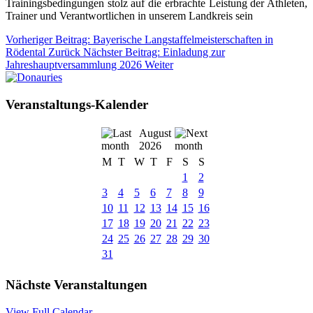
Trainingsbedingungen stolz auf die erbrachte Leistung der Athleten,
Trainer und Verantwortlichen in unserem Landkreis sein
Vorheriger Beitrag: Bayerische Langstaffelmeisterschaften in
Rödental
Zurück
Nächster Beitrag: Einladung zur
Jahreshauptversammlung 2026
Weiter
Veranstaltungs-Kalender
August
2026
M
T
W
T
F
S
S
1
2
3
4
5
6
7
8
9
10
11
12
13
14
15
16
17
18
19
20
21
22
23
24
25
26
27
28
29
30
31
Nächste Veranstaltungen
View Full Calendar