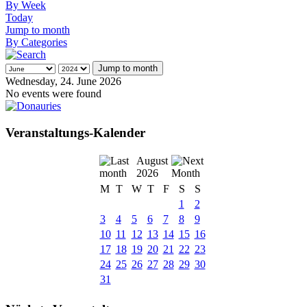
By Week
Today
Jump to month
By Categories
Jump to month
Wednesday, 24. June 2026
No events were found
Veranstaltungs-Kalender
August
2026
M
T
W
T
F
S
S
1
2
3
4
5
6
7
8
9
10
11
12
13
14
15
16
17
18
19
20
21
22
23
24
25
26
27
28
29
30
31