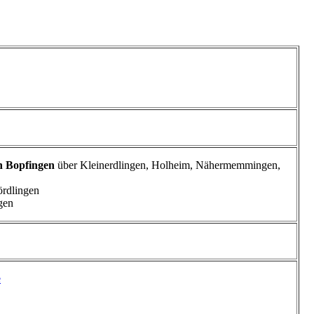
h Bopfingen
über Kleinerdlingen, Holheim, Nähermemmingen,
ördlingen
gen
e