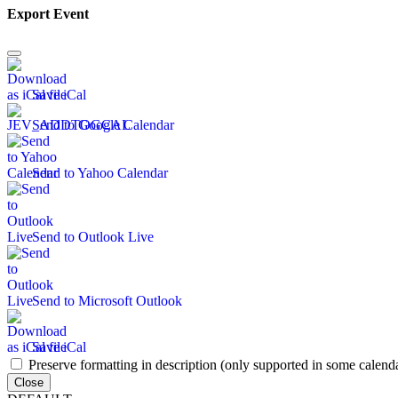
Export Event
Save iCal
Send to Google Calendar
Send to Yahoo Calendar
Send to Outlook Live
Send to Microsoft Outlook
Save iCal
Preserve formatting in description (only supported in some calenda
Close