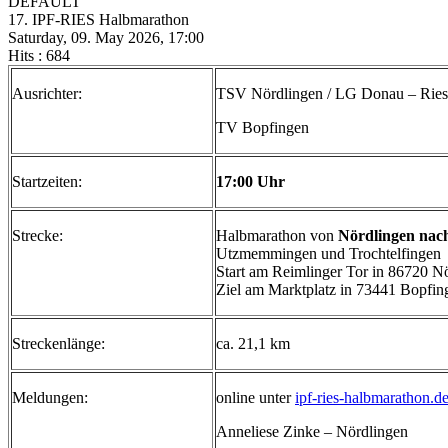
DEFAULT
17. IPF-RIES Halbmarathon
Saturday, 09. May 2026, 17:00
Hits
: 684
Ausrichter:
TSV Nördlingen / LG Donau – Ries
TV Bopfingen
Startzeiten:
17:00 Uhr
Strecke:
Halbmarathon von
Nördlingen nac
Utzmemmingen und Trochtelfingen
Start am Reimlinger Tor in 86720 N
Ziel am Marktplatz in 73441 Bopfin
Streckenlänge:
ca. 21,1 km
Meldungen:
online unter
ipf-ries-halbmarathon.d
Anneliese Zinke – Nördlingen