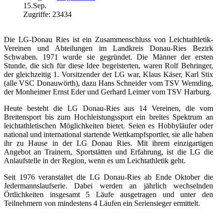
15.Sep.
Zugriffe: 23434
Die LG-Donau Ries ist ein Zusammenschluss von Leichtathletik-
Vereinen und Abteilungen im Landkreis Donau-Ries Bezirk
Schwaben. 1971 wurde sie gegründet. Die Männer der ersten
Stunde, die sich für diese Idee begeisterten, waren Rolf Behringer,
der gleichzeitig 1. Vorsitzender der LG war, Klaus Käser, Karl Stix
(alle VSC Donauwörth), dazu Hans Schneider vom TSV Wemding,
der Monheimer Ernst Eder und Gerhard Leimer vom TSV Harburg.
Heute besteht die LG Donau-Ries aus 14 Vereinen, die vom
Breitensport bis zum Hochleistungssport ein breites Spektrum an
leichtathletischen Möglichkeiten bietet. Seien es Hobbyläufer oder
national und international startende Wettkampfsportler, sie alle haben
ihr zu Hause in der LG Donau Ries. Mit ihrem einzigartigen
Angebot an Trainern, Sportstätten und Erfahrung, ist die LG die
Anlaufstelle in der Region, wenn es um Leichtathletik geht.
Seit 1976 veranstaltet die LG Donau-Ries ab Ende Oktober die
Jedermannslaufserie. Dabei werden an jährlich wechselnden
Örtlichkeiten insgesamt 5 Läufe ausgetragen und unter den
Teilnehmern von mindestens 4 Läufen ein Seriensieger ermittelt.