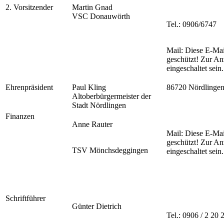
2. Vorsitzender
Martin Gnad
VSC Donauwörth
Tel.: 0906/6747
Mail:
Diese E-Mai
geschützt! Zur An
eingeschaltet sein.
Ehrenpräsident
Paul Kling
86720 Nördlinge
Altoberbürgermeister der
Stadt Nördlingen
Finanzen
Anne Rauter
Mail:
Diese E-Mai
geschützt! Zur An
TSV Mönchsdeggingen
eingeschaltet sein.
Schriftführer
Günter Dietrich
Tel.: 0906 / 2 20 