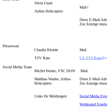
Silvia Gnad
Mail>
Airbus Helicopters
Diese E-Mail-Adre
Zur Anzeige muss 
Pressewart
Claudia Kleinle
Mail
TSV Rain
LA-TSV.Rain
@vo
Social Media Team
Michel Henke, VSC DON
Mail:
Matthias Wanke, Airbus
Diese E-Mail-Adre
Helicopters
Zur Anzeige muss 
Links für Meldungen:
Social Media Even
Wettkampf Ergebn