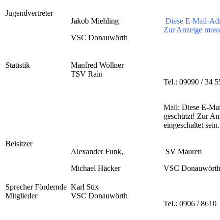
Jugendvertreter
Jakob Miehling
Diese E-Mail-Adr
Zur Anzeige muss 
VSC Donauwörth
Statistik
Manfred Wollner
TSV Rain
Tel.: 09090 / 34 5
Mail:
Diese E-Mai
geschützt! Zur An
eingeschaltet sein.
Beisitzer
Alexander Funk,
SV Mauren
Michael Häcker
VSC Donauwört
Sprecher Fördernde
Karl Stix
Mitglieder
VSC Donauwörth
Tel.: 0906 / 8610