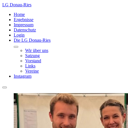
LG Donau-Ries
Home
Ergebnisse
Impressum
Datenschutz
Login
Die LG Donau-Ries
Wir über uns
Satzung
Vorstand
Links
Vereine
Instagram