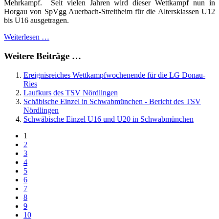
Mehrkampf. Seit vielen Jahren wird dieser Wettkampf nun in
Horgau von SpVgg Auerbach-Streitheim für die Altersklassen U12
bis U16 ausgetragen.
Weiterlesen …
Weitere Beiträge …
Ereignisreiches Wettkampfwochenende für die LG Donau-
Ries
Laufkurs des TSV Nördlingen
Schäbische Einzel in Schwabmünchen - Bericht des TSV
Nördlingen
Schwäbische Einzel U16 und U20 in Schwabmünchen
1
2
3
4
5
6
7
8
9
10