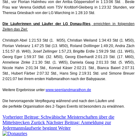
Std., vor Florian Halmheu von der Arriba Göppersdorf in 1:13:06 Std. . Beste
Frau war Verena Goldfuß vom TSV Krofdorf-Gleiberg in 1:23:32 Stunden, vor
Theresa Griesbach von der LG Warching in 1:28:10 Std.
Die Läuferinnen und Läufer der LG Donau-Ries
, erreichten in folgenden
Zeiten das Ziel:
Christoph Abel 1:21:53 Std (1. M35), Christian Weiland 1:
34:43 Std (1. M50),
Florian Viebranz 1:47:25 Std (13. M50), Roland Dolllinger 1:49:20, Andra Zäch
1:51:57 (6. W40), Josef Zellinger 1:57,23, Brigitte Erdle 1:59:29 Std. (11. W45)
,
Georg Eger 1:59:37 Std. (32. M50), Georg Eberhardt 2:01:23 Std. (17. M60),
Anneliese Zinke 2:1:30 Std. (1. W65), Daniela Gaag 2:01:33 Std. (5. W50),
Nicole Hahn 2:01:34 Std., Konrad Käser 2:02:21 Std., Bianca Baierl 2:07:31
Std., Hubert Färber 2:07:32 Std., Hans Sing 2:19:31 Std. und Simone Breuer
2:021:07 bei ihrem ersten Halbmarathon nach der Babypause.
Weitere Ergebnisse unter
www.seenlandmarathon.de
Die hervorragende Verpflegung während und nach den Läufen und
die perfekte Organisation des 2-Tages Events ist besonders zu erwähnen.
Vorheriger Beitrag: Schwäbische Meisterschaften über die
Mittelstrecken
Zurück
Nächster Beitrag: Anmeldung zur
Jedermannslaufserie beginnt
Weiter