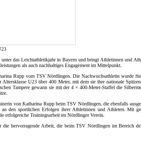
U23
 unter das Leichtathletikjahr in Bayern und bringt Athletinnen und Ath
eistungen als auch nachhaltiges Engagement im Mittelpunkt.
harina Rupp vom TSV Nördlingen. Die Nachwuchsathletin wurde für i
 Altersklasse U23 über 400 Meter, mit dem sie ihre nationale Spitzens
schen Tampere gewann sie mit der 4 × 400-Meter-Staffel die Silbermeda
tze.
erin von Katharina Rupp beim TSV Nördlingen, die ebenfalls ausgeze
 an den sportlichen Erfolgen ihrer Athletinnen und Athleten. Mit 
ie erfolgreiche Trainingsarbeit im Nördlinger Verein.
ie hervorragende Arbeit, die beim TSV Nördlingen im Bereich der Le