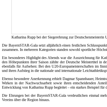
Katharina Rupp bei der Siegerehrung zur Deutschenmeisterin 
Die BayernSTAR-Gala setzt alljährlich einen festlichen Schlusspunkt
zusammen. In mehreren Kategorien standen sowohl sportliche Höchstl
Ein besonderes Highlight des Abends war die Auszeichnung für Kat
den Höhepunkten ihrer Saison zählte der Deutsche Meistertitel in der
ebenfalls für Aufsehen: Bei den U20-Europameisterschaften im finni
und ihren Aufstieg in die nationale und internationale Leichtathletikspi
Ebenso besondere Anerkennung erhielt Dagmar Spannbauer, Heimtrain
Wirken in der Nachwuchsarbeit sowie ihren entscheidenden Anteil
Entwicklung von Katharina Rupp begleitet – ein starkes Beispiel für d
Die Ehrungen bei der BayernSTAR-Gala verdeutlichen einmal mehr d
Vereins über die Region hinaus.