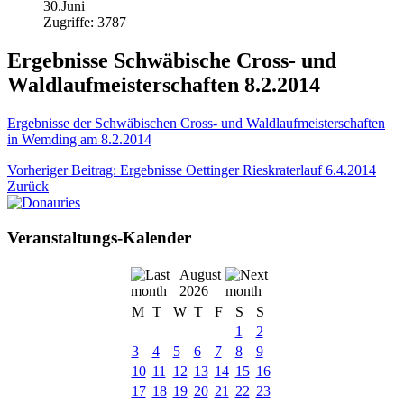
30.Juni
Zugriffe: 3787
Ergebnisse Schwäbische Cross- und
Waldlaufmeisterschaften 8.2.2014
Ergebnisse der Schwäbischen Cross- und Waldlaufmeisterschaften
in Wemding am 8.2.2014
Vorheriger Beitrag: Ergebnisse Oettinger Rieskraterlauf 6.4.2014
Zurück
Veranstaltungs-Kalender
August
2026
M
T
W
T
F
S
S
1
2
3
4
5
6
7
8
9
10
11
12
13
14
15
16
17
18
19
20
21
22
23