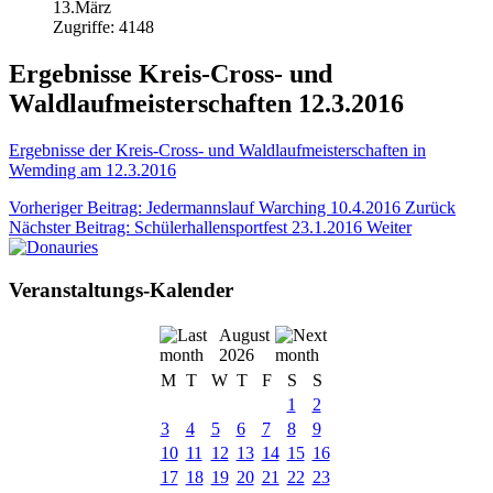
13.März
Zugriffe: 4148
Ergebnisse Kreis-Cross- und
Waldlaufmeisterschaften 12.3.2016
Ergebnisse der Kreis-Cross- und Waldlaufmeisterschaften in
Wemding am 12.3.2016
Vorheriger Beitrag: Jedermannslauf Warching 10.4.2016
Zurück
Nächster Beitrag: Schülerhallensportfest 23.1.2016
Weiter
Veranstaltungs-Kalender
August
2026
M
T
W
T
F
S
S
1
2
3
4
5
6
7
8
9
10
11
12
13
14
15
16
17
18
19
20
21
22
23