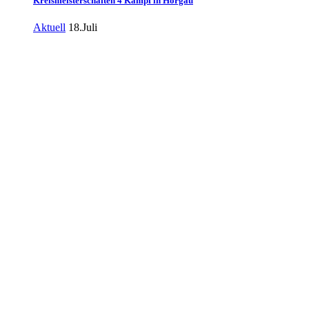
Kreismeisterschaften 4 Kampf in Horgau
Aktuell
18.Juli