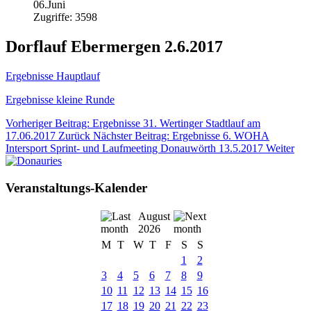
06.Juni
Zugriffe: 3598
Dorflauf Ebermergen 2.6.2017
Ergebnisse Hauptlauf
Ergebnisse kleine Runde
Vorheriger Beitrag: Ergebnisse 31. Wertinger Stadtlauf am
17.06.2017
Zurück
Nächster Beitrag: Ergebnisse 6. WOHA
Intersport Sprint- und Laufmeeting Donauwörth 13.5.2017
Weiter
Veranstaltungs-Kalender
August
2026
M
T
W
T
F
S
S
1
2
3
4
5
6
7
8
9
10
11
12
13
14
15
16
17
18
19
20
21
22
23