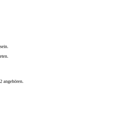
sein.
eten.
 2 angehören.