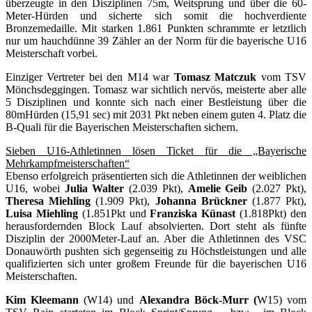
überzeugte in den Disziplinen 75m, Weitsprung und über die 60-
Meter-Hürden und sicherte sich somit die hochverdiente
Bronzemedaille. Mit starken 1.861 Punkten schrammte er letztlich
nur um hauchdünne 39 Zähler an der Norm für die bayerische U16
Meisterschaft vorbei.
Einziger Vertreter bei den M14 war
Tomasz Matczuk
vom TSV
Mönchsdeggingen. Tomasz war sichtlich nervös, meisterte aber alle
5 Disziplinen und konnte sich nach einer Bestleistung über die
80mHürden (15,91 sec) mit 2031 Pkt neben einem guten 4. Platz die
B-Quali für die Bayerischen Meisterschaften sichern.
Sieben U16-Athletinnen lösen Ticket für die „Bayerische
Mehrkampfmeisterschaften“
Ebenso erfolgreich präsentierten sich die Athletinnen der weiblichen
U16, wobei
Julia Walter
(2.039 Pkt),
Amelie Geib
(2.027 Pkt),
Theresa Miehling
(1.909 Pkt),
Johanna Brückner
(1.877 Pkt),
Luisa Miehling
(1.851Pkt und
Franziska Künast
(1.818Pkt) den
herausfordernden Block Lauf absolvierten. Dort steht als fünfte
Disziplin der 2000Meter-Lauf an. Aber die Athletinnen des VSC
Donauwörth pushten sich gegenseitig zu Höchstleistungen und alle
qualifizierten sich unter großem Freunde für die bayerischen U16
Meisterschaften.
Kim Kleemann
(W14) und
Alexandra Böck-Murr (
W15) vom