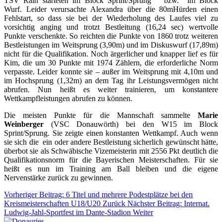
TSV Rain starteten im Block Sprint/Sprung
bzw.
im Block
Wurf. Leider verursachte Alexandra über die 80mHürden einen
Fehlstart, so dass sie bei der Wiederholung des Laufes viel zu
vorsichtig anging und trotzt Bestleitung (16,24 sec) wertvolle
Punkte verschenkte. So reichten die Punkte von 1860 trotz weiteren
Bestleistungen im Weitsprung (3,90m) und im Diskuswurf (17,89m)
nicht für die Qualifikation. Noch ärgerlicher und knapper lief es für
Kim, die um 30 Punkte mit 1974 Zählern, die erforderliche Norm
verpasste. Leider konnte sie – außer im Weitsprung mit 4,10m und
im Hochsprung (1,32m) an dem Tag ihr Leistungsvermögen nicht
abrufen. Nun heißt es weiter trainieren, um konstantere
Wettkampfleistungen abrufen zu können.
Die meisten Punkte für die Mannschaft sammelte
Marie
Weinberger
(VSC Donauwörth) bei den W15 im Block
Sprint/Sprung. Sie zeigte einen konstanten Wettkampf. Auch wenn
sie sich die
ein oder andere Bestleistung sicherlich gewünscht hätte,
überbot sie als Schwäbische Vizemeisterin mit 2556 Pkt deutlich die
Qualifikationsnorm für die Bayerischen Meisterschaften. Für sie
heißt es nun im Training am Ball bleiben und die eigene
Nervenstärke zurück zu gewinnen.
Vorheriger Beitrag: 6 Titel und mehrere Podestplätze bei den
Kreismeisterschaften U18/U20
Zurück
Nächster Beitrag: Internat.
Ludwig-Jahl-Sportfest im Dante-Stadion
Weiter