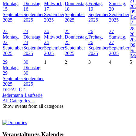
21
Montag,
Dienstag,
Mittwoch,
Donnerstag,
Freitag,
Samstag,
20
15
16
17
18
19
20
09
September
September
September
September
September
September
Bo
2025
2025
2025
2025
2025
2025
2 .
28
22
23
24
25
26
27
28
Montag,
Dienstag,
Mittwoch,
Donnerstag,
Freitag,
Samstag,
20
22
23
24
25
26
27
09
September
September
September
September
September
September
Sc
2025
2025
2025
2025
2025
2025
Ma
29
30
1
2
3
4
5
Montag,
Dienstag,
29
30
September
September
2025
2025
DEFAULT
Jedermann-Laufserie
All Categories ...
Show events from all categories
Veranstaltungs-Kalender