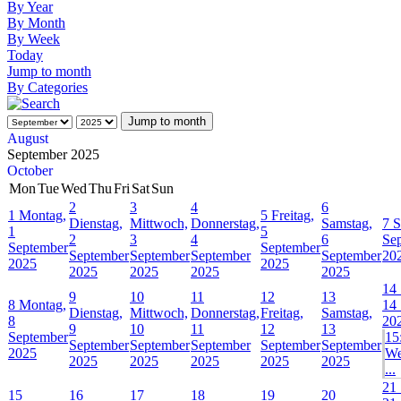
By Year
By Month
By Week
Today
Jump to month
By Categories
Jump to month
August
September 2025
October
Mon
Tue
Wed
Thu
Fri
Sat
Sun
2
3
4
6
1
Montag,
5
Freitag,
Dienstag,
Mittwoch,
Donnerstag,
Samstag,
7
S
1
5
2
3
4
6
Se
September
September
September
September
September
September
20
2025
2025
2025
2025
2025
2025
14
9
10
11
12
13
8
Montag,
14
Dienstag,
Mittwoch,
Donnerstag,
Freitag,
Samstag,
8
20
9
10
11
12
13
September
15
September
September
September
September
September
2025
We
2025
2025
2025
2025
2025
...
21
15
16
17
18
19
20