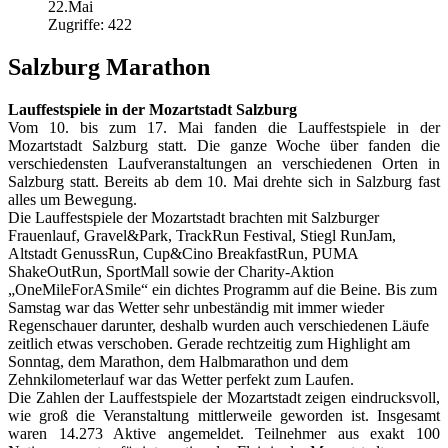
22.Mai
Zugriffe: 422
Salzburg Marathon
Lauffestspiele in der Mozartstadt Salzburg
Vom 10. bis zum 17. Mai fanden die Lauffestspiele in der
Mozartstadt Salzburg statt. Die ganze Woche über fanden die
verschiedensten Laufveranstaltungen an verschiedenen Orten in
Salzburg statt. Bereits ab dem 10. Mai drehte sich in Salzburg fast
alles um Bewegung.
Die Lauffestspiele der Mozartstadt brachten mit Salzburger
Frauenlauf, Gravel&Park, TrackRun Festival, Stiegl RunJam,
Altstadt GenussRun, Cup&Cino BreakfastRun, PUMA
ShakeOutRun, SportMall sowie der Charity-Aktion
„OneMileForASmile“ ein dichtes Programm auf die Beine. Bis zum
Samstag war das Wetter sehr unbeständig mit immer wieder
Regenschauer darunter, deshalb wurden auch verschiedenen Läufe
zeitlich etwas verschoben. Gerade rechtzeitig zum Highlight am
Sonntag, dem Marathon, dem Halbmarathon und dem
Zehnkilometerlauf war das Wetter perfekt zum Laufen.
Die Zahlen der Lauffestspiele der Mozartstadt zeigen eindrucksvoll,
wie groß die Veranstaltung mittlerweile geworden ist. Insgesamt
waren 14.273 Aktive angemeldet. Teilnehmer aus exakt 100