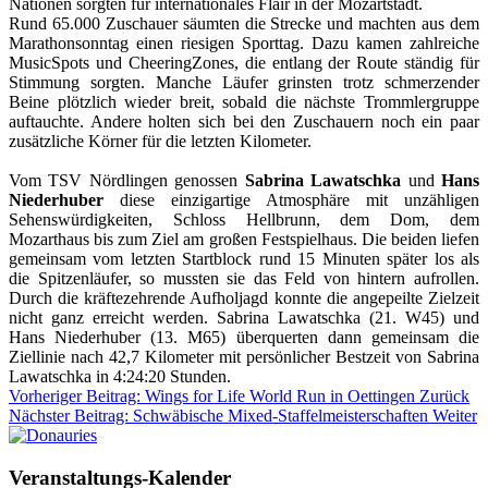
Nationen sorgten für internationales Flair in der Mozartstadt.
Rund 65.000 Zuschauer säumten die Strecke und machten aus dem
Marathonsonntag einen riesigen Sporttag. Dazu kamen zahlreiche
MusicSpots und CheeringZones, die entlang der Route ständig für
Stimmung sorgten. Manche Läufer grinsten trotz schmerzender
Beine plötzlich wieder breit, sobald die nächste Trommlergruppe
auftauchte. Andere holten sich bei den Zuschauern noch ein paar
zusätzliche Körner für die letzten Kilometer.
Vom TSV Nördlingen genossen
Sabrina Lawatschka
und
Hans
Niederhuber
diese einzigartige Atmosphäre mit unzähligen
Sehenswürdigkeiten, Schloss Hellbrunn, dem Dom, dem
Mozarthaus bis zum Ziel am großen Festspielhaus. Die beiden liefen
gemeinsam vom letzten Startblock rund 15 Minuten später los als
die Spitzenläufer, so mussten sie das Feld von hintern aufrollen.
Durch die kräftezehrende Aufholjagd konnte die angepeilte Zielzeit
nicht ganz erreicht werden. Sabrina Lawatschka (21. W45) und
Hans Niederhuber (13. M65) überquerten dann gemeinsam die
Ziellinie nach 42,7 Kilometer mit persönlicher Bestzeit von Sabrina
Lawatschka in 4:24:20 Stunden.
Vorheriger Beitrag: Wings for Life World Run in Oettingen
Zurück
Nächster Beitrag: Schwäbische Mixed-Staffelmeisterschaften
Weiter
Veranstaltungs-Kalender