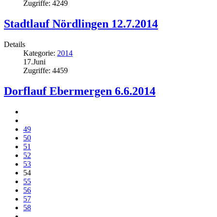
Zugriffe: 4249
Stadtlauf Nördlingen 12.7.2014
Details
Kategorie:
2014
17.Juni
Zugriffe: 4459
Dorflauf Ebermergen 6.6.2014
49
50
51
52
53
54
55
56
57
58